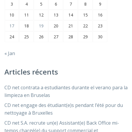
3
4
5
6
7
8
9
10
11
12
13
14
15
16
17
18
19
20
21
22
23
24
25
26
27
28
29
30
« Jan
Articles récents
CD net contrata a estudiantes durante el verano para la
limpieza en Bruselas
CD net engage des étudiant(e)s pendant l’été pour du
nettoyage à Bruxelles
CD net S.A. recrute un(e) Assistant(e) Back Office mi-
temps chargé(e) du support commercial et